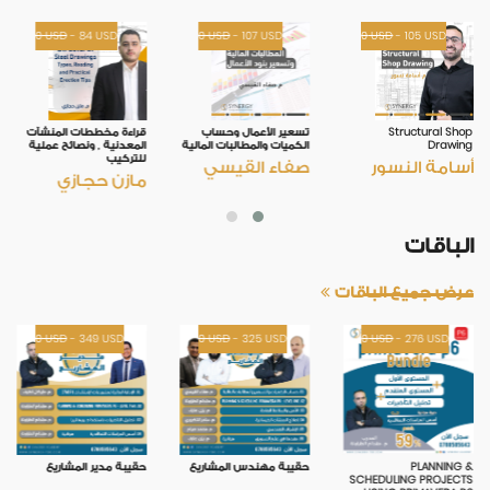
التسويق
0
USD
-
84
USD
0
USD
-
107
USD
0
USD
-
105
USD
الدخول
Structural Shop
تسعير الأعمال وحساب
قراءة مخططات المنشآت
SIGN UP
Drawing
الكميات والمطالبات المالية
المعدنية , ونصائح عملية
للتركيب
أسامة النسور
صفاء القيسي
مازن حجازي
الباقات
عرض جميع الباقات
0
USD
-
349
USD
0
USD
-
325
USD
0
USD
-
276
USD
PLANNING &
حقيبة مهندس المشاريع
حقيبة مدير المشاريع
SCHEDULING PROJECTS