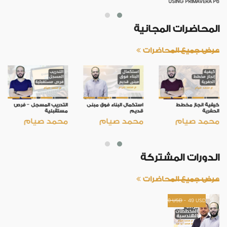
USING PRIMAVERA P6
المحاضرات المجانية
عرض جميع المحاضرات
كيفية انجاز مخطط
استكمال البناء فوق مبنى
التدريب المسجل - فرص
الحفرية
قديم
مستقبلية
محمد صيام
محمد صيام
محمد صيام
الدورات المشتركة
عرض جميع المحاضرات
0
USD
-
49
USD