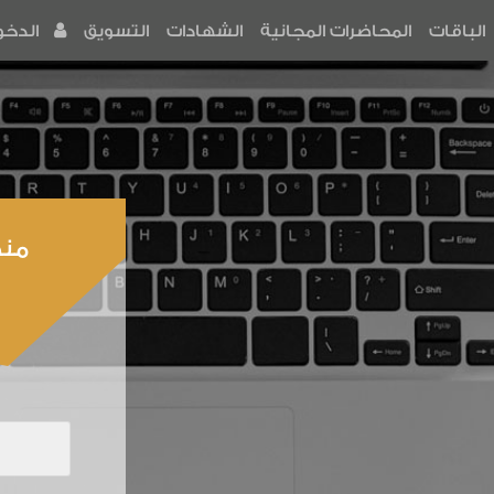
الباقات
المحاضرات المجانية
الشهادات
التسويق
الدخو
منص