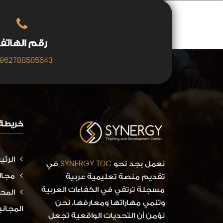
رقم الهاتف
962788585643
خريطة 
الرئ
نعمل بجد نحو
SYNERGY TDC
في
مجال
تقديم منصة تعليمية عربية
مسجلة ترتقي في الكفاءات العربية
المح
وتنمي مهاراتها ومعارفها، نحن
المجاني
نؤمن أن التحديات الواقعية تجعل