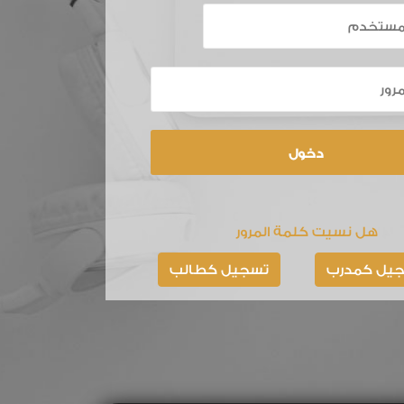
هل نسيت كلمة المرور
يل كمدرب
تسجيل كطالب