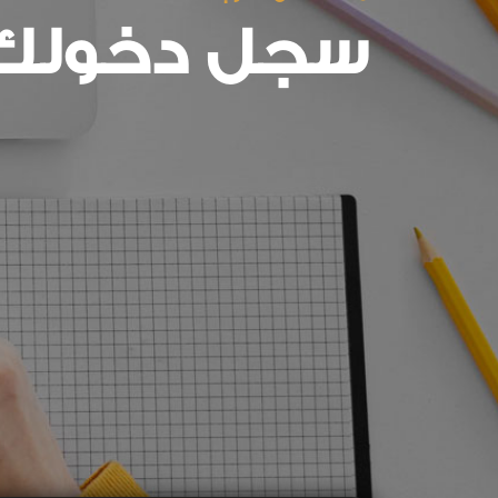
سجل دخولك