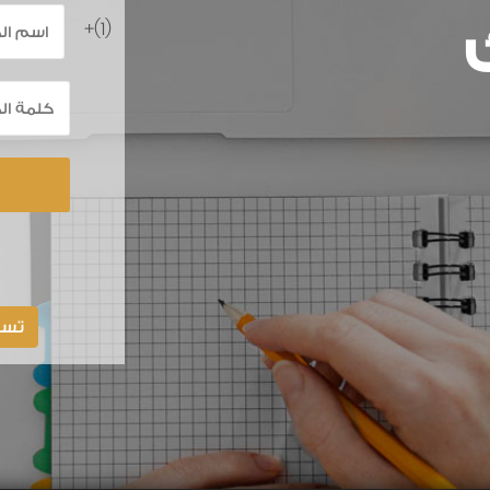
(1)+
تسج